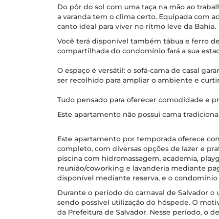
Do pôr do sol com uma taça na mão ao trab
a varanda tem o clima certo. Equipada com ad
canto ideal para viver no ritmo leve da Bahia.
Você terá disponível também tábua e ferro de
compartilhada do condomínio fará a sua estad
O espaço é versátil: o sofá-cama de casal gara
ser recolhido para ampliar o ambiente e curtir
Tudo pensado para oferecer comodidade e pr
Este apartamento não possui cama tradicional
Este apartamento por temporada oferece co
completo, com diversas opções de lazer e pr
piscina com hidromassagem, academia, playg
reunião/coworking e lavanderia mediante p
disponível mediante reserva, e o condomínio
Durante o período do carnaval de Salvador o u
sendo possível utilização do hóspede. O motiv
da Prefeitura de Salvador. Nesse período, o d