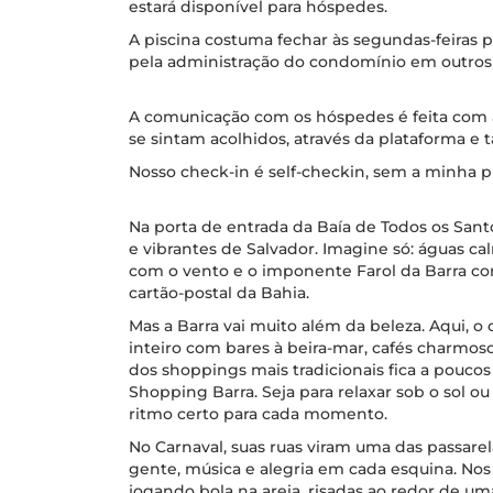
estará disponível para hóspedes.
A piscina costuma fechar às segundas-feiras 
pela administração do condomínio em outros
A comunicação com os hóspedes é feita com a
se sintam acolhidos, através da plataforma e
Nosso check-in é self-checkin, sem a minha pr
Na porta de entrada da Baía de Todos os Santo
e vibrantes de Salvador. Imagine só: águas ca
com o vento e o imponente Farol da Barra c
cartão-postal da Bahia.
Mas a Barra vai muito além da beleza. Aqui, o 
inteiro com bares à beira-mar, cafés charmoso
dos shoppings mais tradicionais fica a pouco
Shopping Barra. Seja para relaxar sob o sol ou
ritmo certo para cada momento.
No Carnaval, suas ruas viram uma das passa
gente, música e alegria em cada esquina. No
jogando bola na areia, risadas ao redor de um