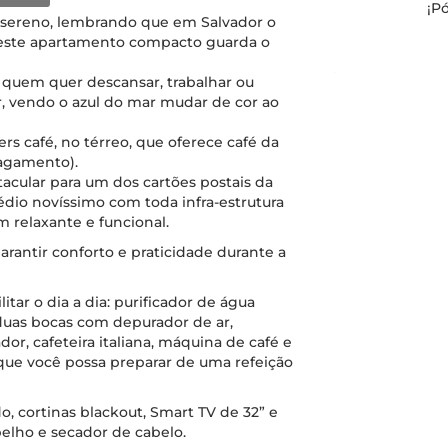
¡P
 sereno, lembrando que em Salvador o
, este apartamento compacto guarda o
 quem quer descansar, trabalhar ou
, vendo o azul do mar mudar de cor ao
s café, no térreo, que oferece café da
agamento).
acular para um dos cartões postais da
rédio novíssimo com toda infra-estrutura
 relaxante e funcional.
rantir conforto e praticidade durante a
itar o dia a dia: purificador de água
duas bocas com depurador de ar,
ador, cafeteira italiana, máquina de café e
que você possa preparar de uma refeição
 cortinas blackout, Smart TV de 32” e
pelho e secador de cabelo.