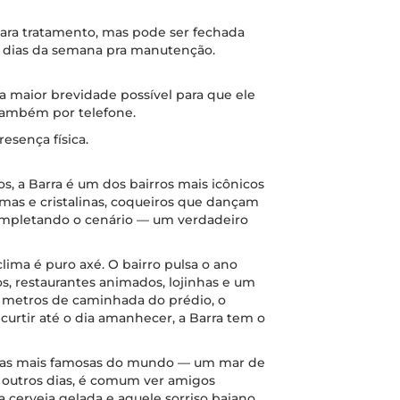
para tratamento, mas pode ser fechada
 dias da semana pra manutenção.
 maior brevidade possível para que ele
 também por telefone.
esença física.
s, a Barra é um dos bairros mais icônicos
lmas e cristalinas, coqueiros que dançam
ompletando o cenário — um verdadeiro
clima é puro axé. O bairro pulsa o ano
s, restaurantes animados, lojinhas e um
s metros de caminhada do prédio, o
 curtir até o dia amanhecer, a Barra tem o
relas mais famosas do mundo — um mar de
s outros dias, é comum ver amigos
a cerveja gelada e aquele sorriso baiano