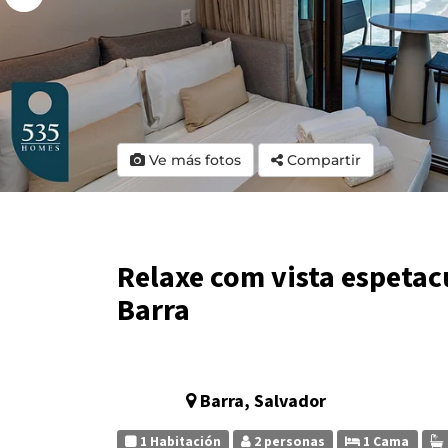
Ve más fotos
Compartir
Relaxe com vista espetacu
Barra
Barra, Salvador
1 Habitación
2 personas
1 Cama