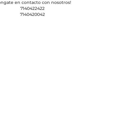
óngate en contacto con nosotros!
7140422422
7140420042