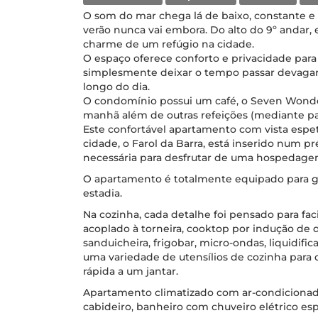
O som do mar chega lá de baixo, constante e
verão nunca vai embora. Do alto do 9º andar
charme de um refúgio na cidade.
O espaço oferece conforto e privacidade para
simplesmente deixar o tempo passar devagar
longo do dia.
O condomínio possui um café, o Seven Wonder
manhã além de outras refeições (mediante p
Este confortável apartamento com vista espet
cidade, o Farol da Barra, está inserido num p
necessária para desfrutar de uma hospedagem
O apartamento é totalmente equipado para ga
estadia.
Na cozinha, cada detalhe foi pensado para facil
acoplado à torneira, cooktop por indução de 
sanduicheira, frigobar, micro-ondas, liquidific
uma variedade de utensílios de cozinha para 
rápida a um jantar.
Apartamento climatizado com ar-condicionado,
cabideiro, banheiro com chuveiro elétrico es