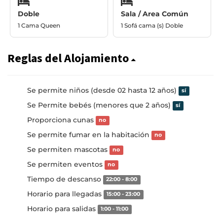
Doble
Sala / Area Común
1 Cama Queen
1 Sofá cama (s) Doble
Reglas del Alojamiento
Se permite niños (desde 02 hasta 12 años)
sí
Se Permite bebés (menores que 2 años)
sí
Proporciona cunas
no
Se permite fumar en la habitación
no
Se permiten mascotas
no
Se permiten eventos
no
Tiempo de descanso
22:00 - 8:00
Horario para llegadas
15:00 - 23:00
Horario para salidas
1:00 - 11:00