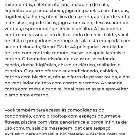
micro-ondas, cafeteira italiana, máquina de café,
liquidificador, sanduicheira, jogo de panelas com tampas,
frigideira, talheres, utensílios de cozinha, abridor de vinho
e de latas, jogo de facas, jogo americano, descascador de
verdura, espremedor de limão e de alho. A lavanderia
conta com vassoura, pá de lixo, rodo de chão, balde, varal
de chão e pregadores de roupa. A sala está equipada com
ar-condicionado, Smart TV de 44 polegadas, ventilador
de teto com controle remoto, mesas de apoio laterais e
cortina. O banheiro dispõe de exaustor, secador de
cabelo, ducha higiênica, chuveiro elétrico, toalheiro e
espelho. O quarto oferece ar-condicionado, cabides,
cortina com blackout, tábua e ferro de passar roupa, além
de ventilador de teto com controle remoto. A varanda
conta com mesa e cadeira, ideal para relaxar e aproveitar
o ambiente externo.
Você também terá acesso às comodidades do
condomínio, como o rooftop com espaços gourmet e
fitness, piscina com vista panorâmica e borda infinita de
uso comum, sala de massagem, pet care (espaço
exclusivo para animais) e bicicletário. A piscina costuma