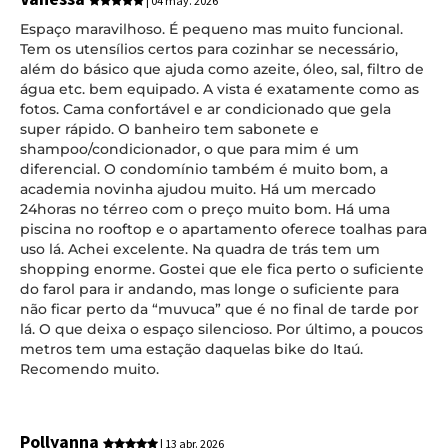
| 04 may. 2026
Espaço maravilhoso. É pequeno mas muito funcional.
Tem os utensílios certos para cozinhar se necessário,
além do básico que ajuda como azeite, óleo, sal, filtro de
água etc. bem equipado. A vista é exatamente como as
fotos. Cama confortável e ar condicionado que gela
super rápido. O banheiro tem sabonete e
shampoo/condicionador, o que para mim é um
diferencial. O condomínio também é muito bom, a
academia novinha ajudou muito. Há um mercado
24horas no térreo com o preço muito bom. Há uma
piscina no rooftop e o apartamento oferece toalhas para
uso lá. Achei excelente. Na quadra de trás tem um
shopping enorme. Gostei que ele fica perto o suficiente
do farol para ir andando, mas longe o suficiente para
não ficar perto da “muvuca” que é no final de tarde por
lá. O que deixa o espaço silencioso. Por último, a poucos
metros tem uma estação daquelas bike do Itaú.
Recomendo muito.
Pollyanna
| 13 abr. 2026