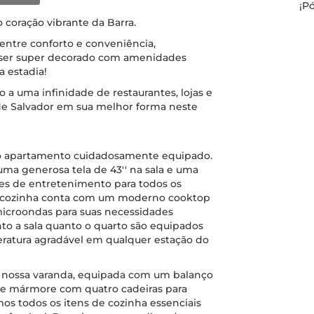
¡P
o coração vibrante da Barra.
 entre conforto e conveniência,
 ser super decorado com amenidades
 estadia!
so a uma infinidade de restaurantes, lojas e
a de Salvador em sua melhor forma neste
so apartamento cuidadosamente equipado.
ma generosa tela de 43'' na sala e uma
ões de entretenimento para todos os
ssa cozinha conta com um moderno cooktop
microondas para suas necessidades
nto a sala quanto o quarto são equipados
atura agradável em qualquer estação do
 nossa varanda, equipada com um balanço
de mármore com quatro cadeiras para
mos todos os itens de cozinha essenciais