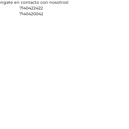
óngate en contacto con nosotros!
7140422422
7140420042