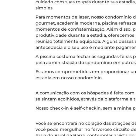
cuidado com suas roupas durante sua estadia,
simples.
Para momentos de lazer, nosso condomínio di
gourmet, academia moderna, piscina refresc
momentos de confraternização. Além disso, p
produtividade durante a estadia, oferecemo
reunião totalmente equipada. Alguns desses
antecedecia e o seu uso é mediante pagamen
A piscina costuma fechar às segundas-feiras 
pela administração do condomínio em outros
Estamos comprometidos em proporcionar uma
estadia em nosso condomínio.
A comunicação com os hóspedes é feita com a
se sintam acolhidos, através da plataforma e
Nosso check-in é self-checkin, sem a minha pr
Você se encontrará no coração das atrações de
você pode mergulhar no fervoroso circuito de
Praia do Farol da Barra, contemplar a vista do