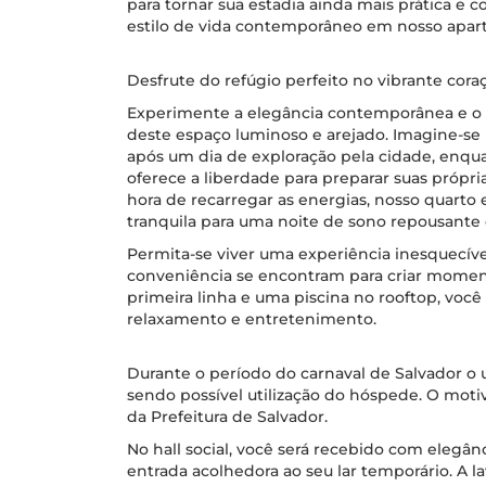
para tornar sua estadia ainda mais prática e 
estilo de vida contemporâneo em nosso apar
Desfrute do refúgio perfeito no vibrante coraç
Experimente a elegância contemporânea e o 
deste espaço luminoso e arejado. Imagine-se 
após um dia de exploração pela cidade, enqu
oferece a liberdade para preparar suas própri
hora de recarregar as energias, nosso quart
tranquila para uma noite de sono repousante
Permita-se viver uma experiência inesquecíve
conveniência se encontram para criar mom
primeira linha e uma piscina no rooftop, você 
relaxamento e entretenimento.
Durante o período do carnaval de Salvador o u
sendo possível utilização do hóspede. O motiv
da Prefeitura de Salvador.
No hall social, você será recebido com elegâ
entrada acolhedora ao seu lar temporário. A la