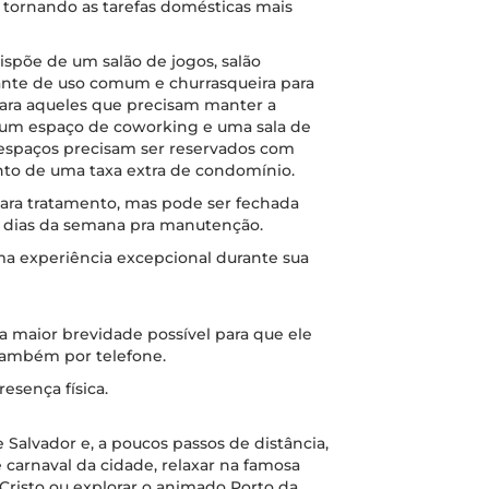
 tornando as tarefas domésticas mais
spõe de um salão de jogos, salão
ante de uso comum e churrasqueira para
ara aqueles que precisam manter a
s um espaço de coworking e uma sala de
 espaços precisam ser reservados com
to de uma taxa extra de condomínio.
para tratamento, mas pode ser fechada
 dias da semana pra manutenção.
 experiência excepcional durante sua
 maior brevidade possível para que ele
 também por telefone.
esença física.
 Salvador e, a poucos passos de distância,
 carnaval da cidade, relaxar na famosa
 Cristo ou explorar o animado Porto da