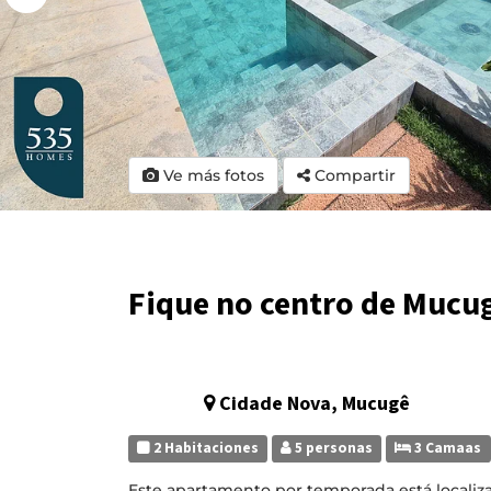
Ve más fotos
Compartir
Fique no centro de Mucug
Cidade Nova, Mucugê
2 Habitaciones
5 personas
3 Camaas
Este apartamento por temporada está locali