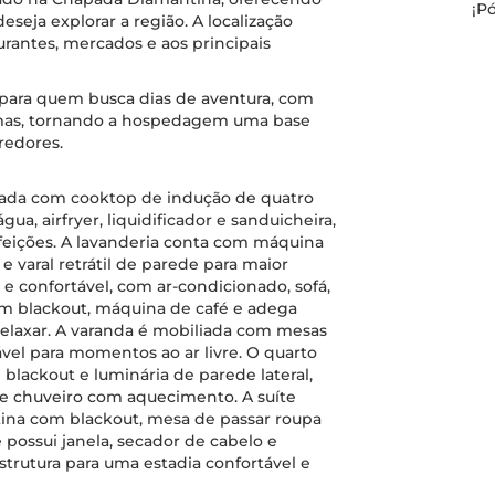
¡P
seja explorar a região. A localização
aurantes, mercados e aos principais
 para quem busca dias de aventura, com
óximas, tornando a hospedagem uma base
redores.
ada com cooktop de indução de quatro
gua, airfryer, liquidificador e sanduicheira,
feições. A lavanderia conta com máquina
 e varal retrátil de parede para maior
e confortável, com ar-condicionado, sofá,
com blackout, máquina de café e adega
relaxar. A varanda é mobiliada com mesas
vel para momentos ao ar livre. O quarto
 blackout e luminária de parede lateral,
 e chuveiro com aquecimento. A suíte
rtina com blackout, mesa de passar roupa
 possui janela, secador de cabelo e
rutura para uma estadia confortável e