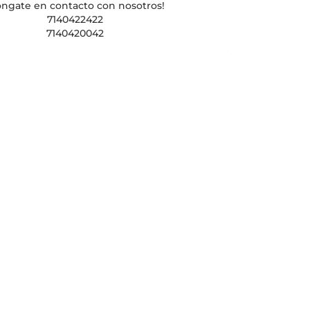
óngate en contacto con nosotros!
7140422422
7140420042