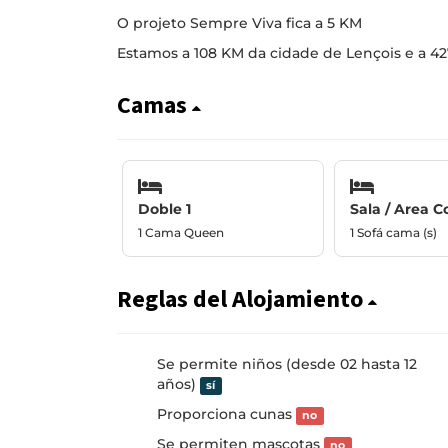
O projeto Sempre Viva fica a 5 KM
Estamos a 108 KM da cidade de Lençois e a 42
Camas
Doble 1
Sala / Area 
1 Cama Queen
1 Sofá cama (s)
Reglas del Alojamiento
Se permite niños (desde 02 hasta 12
años)
sí
Proporciona cunas
no
Se permiten mascotas
no