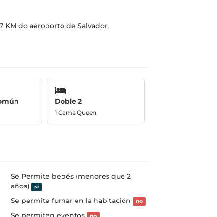
7 KM do aeroporto de Salvador.
Común
Doble 2
1 Cama Queen
Se Permite bebés (menores que 2
años)
sí
Se permite fumar en la habitación
no
Se permiten eventos
no