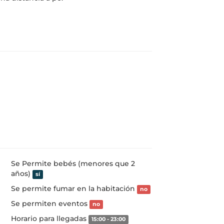
Se Permite bebés (menores que 2
años)
sí
Se permite fumar en la habitación
no
Se permiten eventos
no
Horario para llegadas
15:00 - 23:00