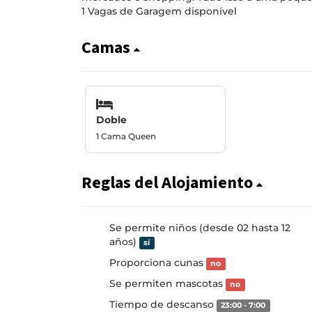
1 Vagas de Garagem disponível
Camas
Doble
1 Cama Queen
Reglas del Alojamiento
Se permite niños (desde 02 hasta 12
años)
sí
Proporciona cunas
no
Se permiten mascotas
no
Tiempo de descanso
23:00 - 7:00