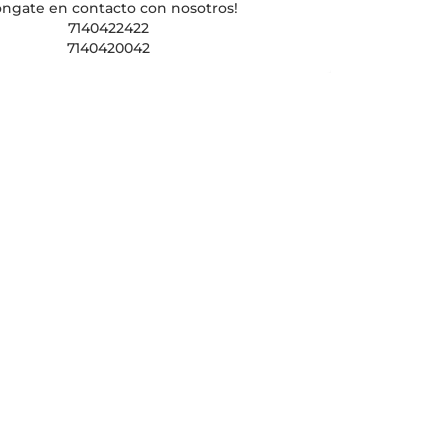
óngate en contacto con nosotros!
7140422422
7140420042