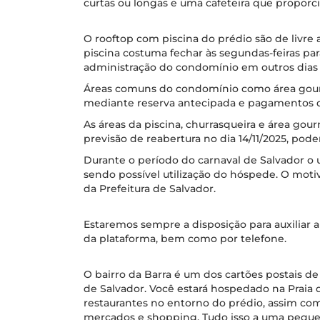
curtas ou longas e uma cafeteira que proporci
O rooftop com piscina do prédio são de livr
piscina costuma fechar às segundas-feiras pa
administração do condomínio em outros dia
Áreas comuns do condomínio como área gour
mediante reserva antecipada e pagamentos d
As áreas da piscina, churrasqueira e área go
previsão de reabertura no dia 14/11/2025, pode
Durante o período do carnaval de Salvador o u
sendo possível utilização do hóspede. O motiv
da Prefeitura de Salvador.
Estaremos sempre a disposição para auxiliar 
da plataforma, bem como por telefone.
O bairro da Barra é um dos cartões postais de
de Salvador. Você estará hospedado na Praia d
restaurantes no entorno do prédio, assim como
mercados e shopping. Tudo isso a uma pequen