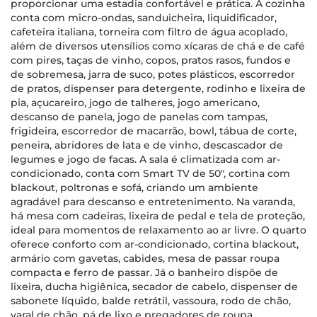
proporcionar uma estadia confortável e prática. A cozinha
conta com micro-ondas, sanduicheira, liquidificador,
cafeteira italiana, torneira com filtro de água acoplado,
além de diversos utensílios como xícaras de chá e de café
com pires, taças de vinho, copos, pratos rasos, fundos e
de sobremesa, jarra de suco, potes plásticos, escorredor
de pratos, dispenser para detergente, rodinho e lixeira de
pia, açucareiro, jogo de talheres, jogo americano,
descanso de panela, jogo de panelas com tampas,
frigideira, escorredor de macarrão, bowl, tábua de corte,
peneira, abridores de lata e de vinho, descascador de
legumes e jogo de facas. A sala é climatizada com ar-
condicionado, conta com Smart TV de 50", cortina com
blackout, poltronas e sofá, criando um ambiente
agradável para descanso e entretenimento. Na varanda,
há mesa com cadeiras, lixeira de pedal e tela de proteção,
ideal para momentos de relaxamento ao ar livre. O quarto
oferece conforto com ar-condicionado, cortina blackout,
armário com gavetas, cabides, mesa de passar roupa
compacta e ferro de passar. Já o banheiro dispõe de
lixeira, ducha higiênica, secador de cabelo, dispenser de
sabonete líquido, balde retrátil, vassoura, rodo de chão,
varal de chão, pá de lixo e pregadores de roupa,