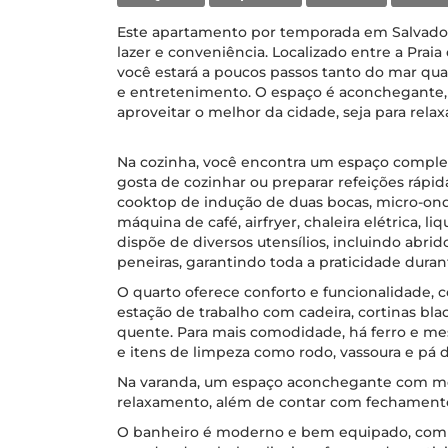
Este apartamento por temporada em Salvador
lazer e conveniência. Localizado entre a Praia
você estará a poucos passos tanto do mar qu
e entretenimento. O espaço é aconchegante,
aproveitar o melhor da cidade, seja para relaxa
Na cozinha, você encontra um espaço comple
gosta de cozinhar ou preparar refeições rápi
cooktop de indução de duas bocas, micro-onda
máquina de café, airfryer, chaleira elétrica, li
dispõe de diversos utensílios, incluindo abrido
peneiras, garantindo toda a praticidade durant
O quarto oferece conforto e funcionalidade, 
estação de trabalho com cadeira, cortinas bla
quente. Para mais comodidade, há ferro e mes
e itens de limpeza como rodo, vassoura e pá de
Na varanda, um espaço aconchegante com me
relaxamento, além de contar com fechamento
O banheiro é moderno e bem equipado, com ch