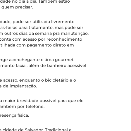
cidade no dia a dia. Também estão
a quem precisar.
dade, pode ser utilizada livremente
as-feiras para tratamento, mas pode ser
m outros dias da semana pra manutenção.
conta com acesso por reconhecimento
artilhada com pagamento direto em
unge aconchegante e área gourmet
ento facial, além de banheiro acessível
 acesso, enquanto o bicicletário e o
e de implantação.
 maior brevidade possível para que ele
 também por telefone.
esença física.
a cidade de Salvador. Tradicional e