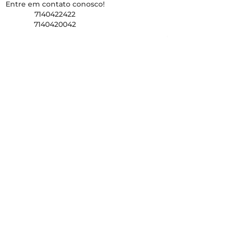
Entre em contato conosco!
7140422422
7140420042