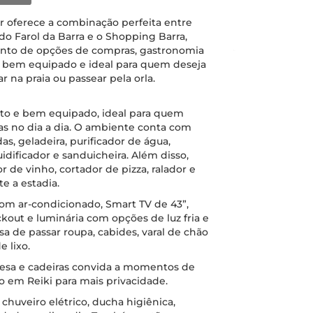
 oferece a combinação perfeita entre
 do Farol da Barra e o Shopping Barra,
anto de opções de compras, gastronomia
 bem equipado e ideal para quem deseja
r na praia ou passear pela orla.
to e bem equipado, ideal para quem
das no dia a dia. O ambiente conta com
s, geladeira, purificador de água,
quidificador e sanduicheira. Além disso,
r de vinho, cortador de pizza, ralador e
e a estadia.
com ar-condicionado, Smart TV de 43”,
ckout e luminária com opções de luz fria e
a de passar roupa, cabides, varal de chão
 lixo.
sa e cadeiras convida a momentos de
 em Reiki para mais privacidade.
uveiro elétrico, ducha higiênica,