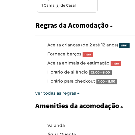
1 Cama (s) de Casal
Regras da Acomodação
Aceita crianças (de 2 até 12 anos)
sim
Fornece berços
não
Aceita animais de estimação
não
Horario de silêncio
22:00 - 8:00
Horário para checkout
1:00 - 11:00
ver todas as regras
Amenities da acomodação
Varanda
Água Quente