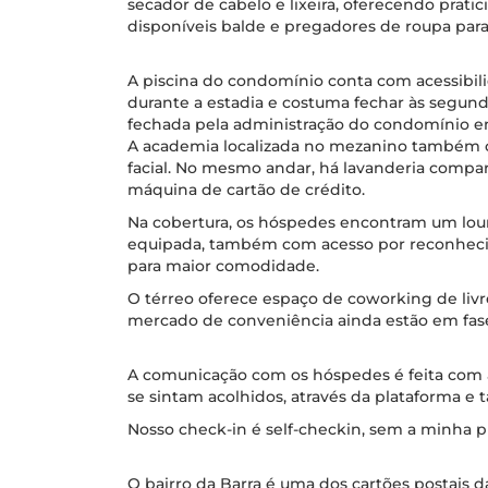
secador de cabelo e lixeira, oferecendo prati
disponíveis balde e pregadores de roupa par
A piscina do condomínio conta com acessibili
durante a estadia e costuma fechar às segund
fechada pela administração do condomínio e
A academia localizada no mezanino também 
facial. No mesmo andar, há lavanderia comp
máquina de cartão de crédito.
Na cobertura, os hóspedes encontram um lo
equipada, também com acesso por reconhecim
para maior comodidade.
O térreo oferece espaço de coworking de livre
mercado de conveniência ainda estão em fas
A comunicação com os hóspedes é feita com a
se sintam acolhidos, através da plataforma e
Nosso check-in é self-checkin, sem a minha pr
O bairro da Barra é uma dos cartões postais d