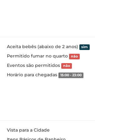
Aceita bebês (abaixo de 2 anos)
sim
Permitido fumar no quarto
não
Eventos são permitidos
não
Horário para chegadas
15:00 - 23:00
Vista para a Cidade
Itens Básicos de Banheiro