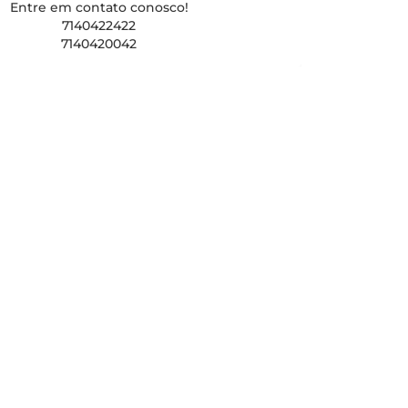
Entre em contato conosco!
7140422422
7140420042