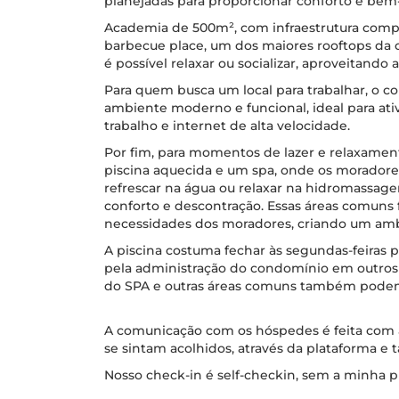
planejadas para proporcionar conforto e bem-
Academia de 500m², com infraestrutura compl
barbecue place, um dos maiores rooftops da
é possível relaxar ou socializar, aproveitando 
Para quem busca um local para trabalhar, o 
ambiente moderno e funcional, ideal para ati
trabalho e internet de alta velocidade.
Por fim, para momentos de lazer e relaxame
piscina aquecida e um spa, onde os moradore
refrescar na água ou relaxar na hidromassa
conforto e descontração. Essas áreas comuns 
necessidades dos moradores, criando um amb
A piscina costuma fechar às segundas-feiras 
pela administração do condomínio em outros
do SPA e outras áreas comuns também podem
A comunicação com os hóspedes é feita com a
se sintam acolhidos, através da plataforma e
Nosso check-in é self-checkin, sem a minha pr