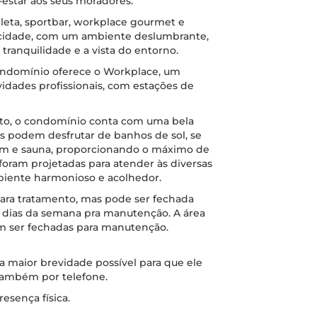
estar aos seus moradores.
eta, sportbar, workplace gourmet e
 cidade, com um ambiente deslumbrante,
a tranquilidade e a vista do entorno.
condomínio oferece o Workplace, um
vidades profissionais, com estações de
nto, o condomínio conta com uma bela
s podem desfrutar de banhos de sol, se
gem e sauna, proporcionando o máximo de
foram projetadas para atender às diversas
iente harmonioso e acolhedor.
para tratamento, mas pode ser fechada
 dias da semana pra manutenção. A área
 ser fechadas para manutenção.
 maior brevidade possível para que ele
 também por telefone.
esença física.