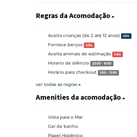
Regras da Acomodação
Aceita crianças (de 2 até 12 anos)
sim
Fornece berços
não
Aceita animais de estimação
não
Horario de silêncio
22:00 - 8:00
Horário para checkout
1:00 - 11:00
ver todas as regras
Amenities da acomodação
Vista para o Mar
Gel de banho
Papel Higiênico