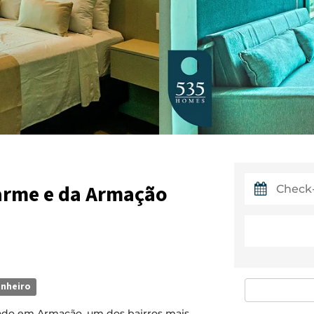
arme e da Armação
anheiro
zado em Armação, um dos bairros mais