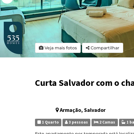
Veja mais fotos
Compartilhar
Curta Salvador com o ch
Armação, Salvador
1 Quarto
3 pessoas
2 Camas
1 b
Este apartamento por temporada está locali