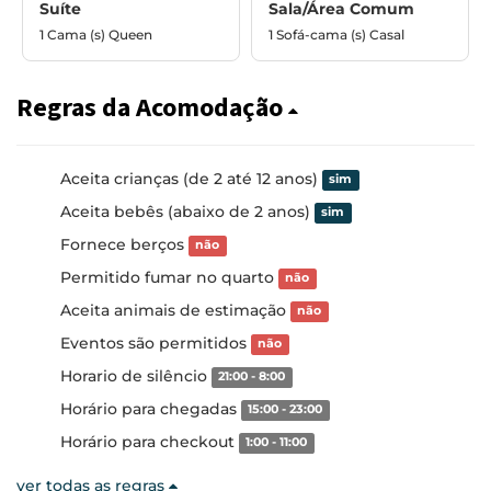
Suíte
Sala/Área Comum
1 Cama (s) Queen
1 Sofá-cama (s) Casal
Regras da Acomodação
Aceita crianças (de 2 até 12 anos)
sim
Aceita bebês (abaixo de 2 anos)
sim
Fornece berços
não
Permitido fumar no quarto
não
Aceita animais de estimação
não
Eventos são permitidos
não
Horario de silêncio
21:00 - 8:00
Horário para chegadas
15:00 - 23:00
Horário para checkout
1:00 - 11:00
ver todas as regras