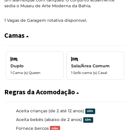
um alambique com tanques. O conjunto atualmente
sedia o Museu de Arte Moderna da Bahia.
1 Vagas de Garagem rotativa disponível.
Camas
Duplo
Sala/Área Comum
1 Cama (s) Queen
1 Sofá-cama (s) Casal
Regras da Acomodação
Aceita crianças (de 2 até 12 anos)
sim
Aceita bebês (abaixo de 2 anos)
sim
Fornece berços
não