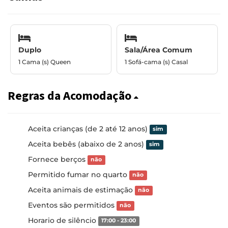
Duplo
Sala/Área Comum
1 Cama (s) Queen
1 Sofá-cama (s) Casal
Regras da Acomodação
Aceita crianças (de 2 até 12 anos)
sim
Aceita bebês (abaixo de 2 anos)
sim
Fornece berços
não
Permitido fumar no quarto
não
Aceita animais de estimação
não
Eventos são permitidos
não
Horario de silêncio
17:00 - 23:00