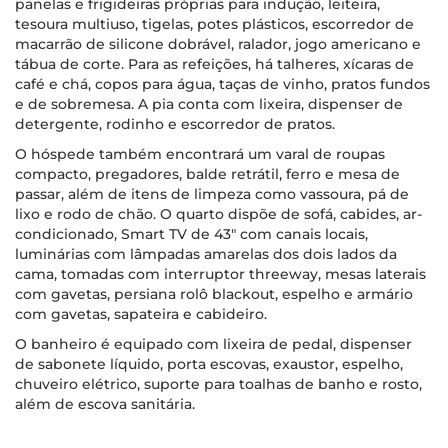
panelas e frigideiras próprias para indução, leiteira,
tesoura multiuso, tigelas, potes plásticos, escorredor de
macarrão de silicone dobrável, ralador, jogo americano e
tábua de corte. Para as refeições, há talheres, xícaras de
café e chá, copos para água, taças de vinho, pratos fundos
e de sobremesa. A pia conta com lixeira, dispenser de
detergente, rodinho e escorredor de pratos.
O hóspede também encontrará um varal de roupas
compacto, pregadores, balde retrátil, ferro e mesa de
passar, além de itens de limpeza como vassoura, pá de
lixo e rodo de chão. O quarto dispõe de sofá, cabides, ar-
condicionado, Smart TV de 43" com canais locais,
luminárias com lâmpadas amarelas dos dois lados da
cama, tomadas com interruptor threeway, mesas laterais
com gavetas, persiana rolô blackout, espelho e armário
com gavetas, sapateira e cabideiro.
O banheiro é equipado com lixeira de pedal, dispenser
de sabonete líquido, porta escovas, exaustor, espelho,
chuveiro elétrico, suporte para toalhas de banho e rosto,
além de escova sanitária.