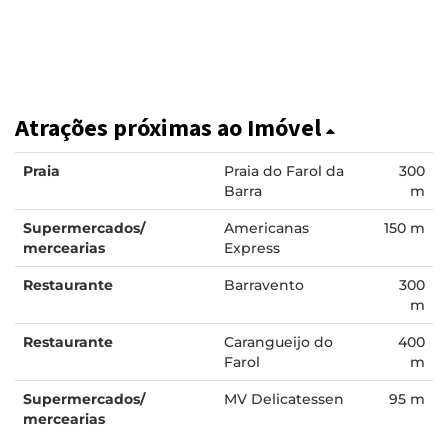
Atrações próximas ao Imóvel
Praia
Praia do Farol da
300
Barra
m
Supermercados/
Americanas
150 m
mercearias
Express
Restaurante
Barravento
300
m
Restaurante
Carangueijo do
400
Farol
m
Supermercados/
MV Delicatessen
95 m
mercearias