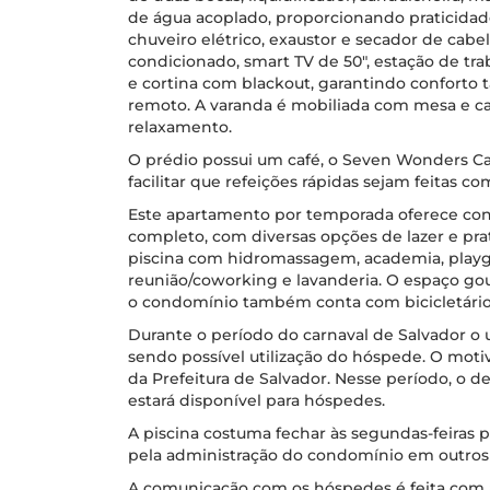
de água acoplado, proporcionando praticidad
chuveiro elétrico, exaustor e secador de cabe
condicionado, smart TV de 50", estação de trab
e cortina com blackout, garantindo conforto 
remoto. A varanda é mobiliada com mesa e ca
relaxamento.
O prédio possui um café, o Seven Wonders Caf
facilitar que refeições rápidas sejam feitas 
Este apartamento por temporada oferece co
completo, com diversas opções de lazer e pr
piscina com hidromassagem, academia, playg
reunião/coworking e lavanderia. O espaço go
o condomínio também conta com bicicletário
Durante o período do carnaval de Salvador o u
sendo possível utilização do hóspede. O motiv
da Prefeitura de Salvador. Nesse período, o d
estará disponível para hóspedes.
A piscina costuma fechar às segundas-feiras 
pela administração do condomínio em outros
A comunicação com os hóspedes é feita com a