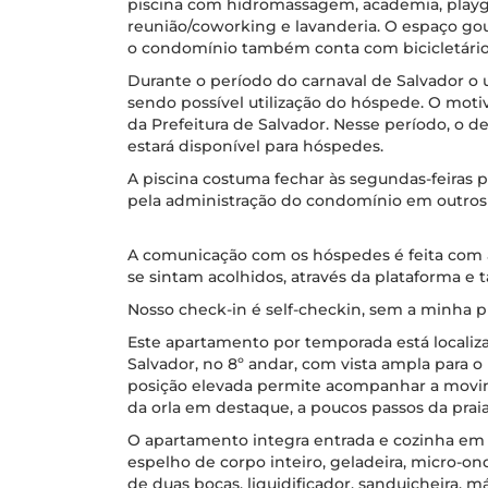
piscina com hidromassagem, academia, playg
reunião/coworking e lavanderia. O espaço go
o condomínio também conta com bicicletário
Durante o período do carnaval de Salvador o u
sendo possível utilização do hóspede. O motiv
da Prefeitura de Salvador. Nesse período, o d
estará disponível para hóspedes.
A piscina costuma fechar às segundas-feiras 
pela administração do condomínio em outros
A comunicação com os hóspedes é feita com a
se sintam acolhidos, através da plataforma e
Nosso check-in é self-checkin, sem a minha pr
Este apartamento por temporada está localiza
Salvador, no 8º andar, com vista ampla para o 
posição elevada permite acompanhar a movim
da orla em destaque, a poucos passos da praia
O apartamento integra entrada e cozinha e
espelho de corpo inteiro, geladeira, micro-o
de duas bocas, liquidificador, sanduicheira, m