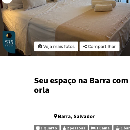
Veja mais fotos
Compartilhar
Seu espaço na Barra com 
orla
Barra, Salvador
1 Quarto
2 pessoas
1 Cama
1 ba