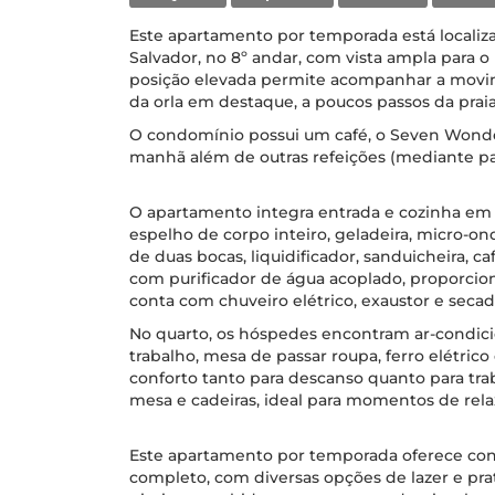
Este apartamento por temporada está localiza
Salvador, no 8º andar, com vista ampla para o 
posição elevada permite acompanhar a movim
da orla em destaque, a poucos passos da praia
O condomínio possui um café, o Seven Wonder
manhã além de outras refeições (mediante p
O apartamento integra entrada e cozinha e
espelho de corpo inteiro, geladeira, micro-o
de duas bocas, liquidificador, sanduicheira, ca
com purificador de água acoplado, proporcion
conta com chuveiro elétrico, exaustor e secad
No quarto, os hóspedes encontram ar-condici
trabalho, mesa de passar roupa, ferro elétric
conforto tanto para descanso quanto para tr
mesa e cadeiras, ideal para momentos de rel
Este apartamento por temporada oferece co
completo, com diversas opções de lazer e pr