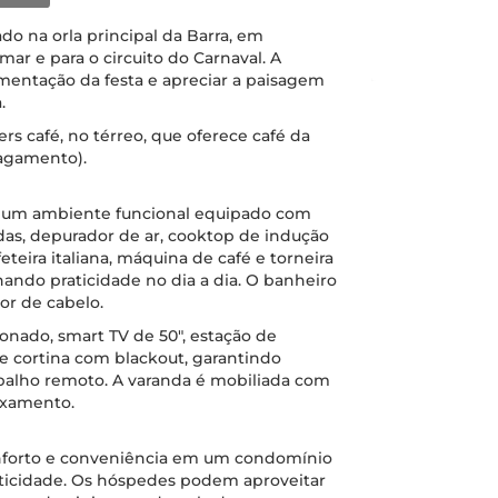
do na orla principal da Barra, em
mar e para o circuito do Carnaval. A
entação da festa e apreciar a paisagem
.
s café, no térreo, que oferece café da
agamento).
m um ambiente funcional equipado com
ndas, depurador de ar, cooktop de indução
feteira italiana, máquina de café e torneira
ando praticidade no dia a dia. O banheiro
or de cabelo.
onado, smart TV de 50", estação de
o e cortina com blackout, garantindo
abalho remoto. A varanda é mobiliada com
axamento.
nforto e conveniência em um condomínio
aticidade. Os hóspedes podem aproveitar