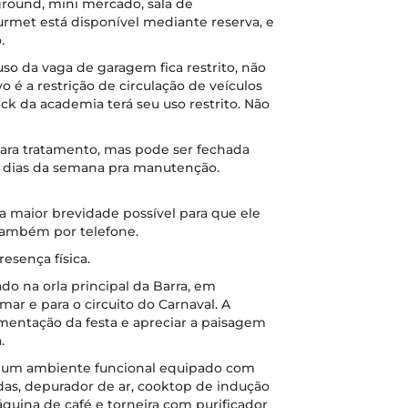
round, mini mercado, sala de
urmet está disponível mediante reserva, e
.
so da vaga de garagem fica restrito, não
o é a restrição de circulação de veículos
eck da academia terá seu uso restrito. Não
para tratamento, mas pode ser fechada
 dias da semana pra manutenção.
 maior brevidade possível para que ele
 também por telefone.
esença física.
do na orla principal da Barra, em
mar e para o circuito do Carnaval. A
entação da festa e apreciar a paisagem
.
m um ambiente funcional equipado com
ndas, depurador de ar, cooktop de indução
áquina de café e torneira com purificador