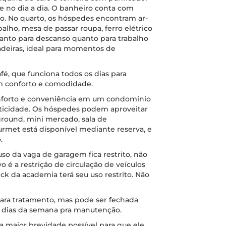
e no dia a dia. O banheiro conta com
lo. No quarto, os hóspedes encontram ar-
alho, mesa de passar roupa, ferro elétrico
tanto para descanso quanto para trabalho
deiras, ideal para momentos de
é, que funciona todos os dias para
com conforto e comodidade.
nforto e conveniência em um condomínio
aticidade. Os hóspedes podem aproveitar
round, mini mercado, sala de
urmet está disponível mediante reserva, e
.
so da vaga de garagem fica restrito, não
o é a restrição de circulação de veículos
eck da academia terá seu uso restrito. Não
para tratamento, mas pode ser fechada
 dias da semana pra manutenção.
 maior brevidade possível para que ele