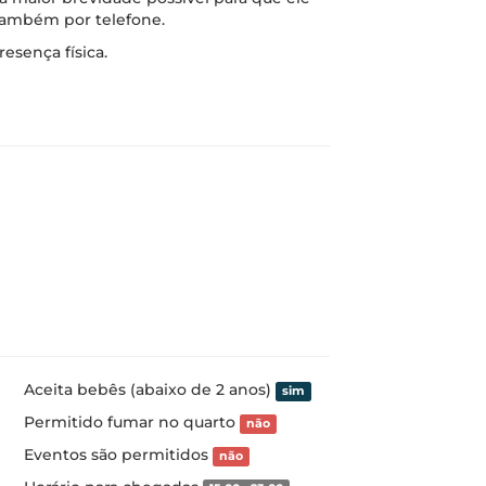
 também por telefone.
esença física.
Aceita bebês (abaixo de 2 anos)
sim
Permitido fumar no quarto
não
Eventos são permitidos
não