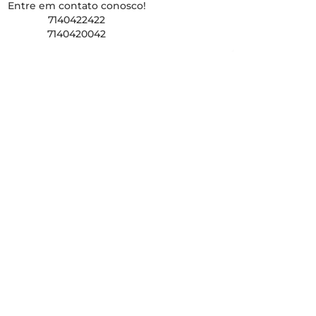
Entre em contato conosco!
7140422422
7140420042