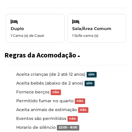
Duplo
Sala/Área Comum
1 Cama (s) de Casal
1 Sofá-cama (s)
Regras da Acomodação
Aceita crianças (de 2 até 12 anos)
sim
Aceita bebês (abaixo de 2 anos)
sim
Fornece berços
não
Permitido fumar no quarto
não
Aceita animais de estimação
não
Eventos são permitidos
não
Horario de silêncio
22:00 - 8:00